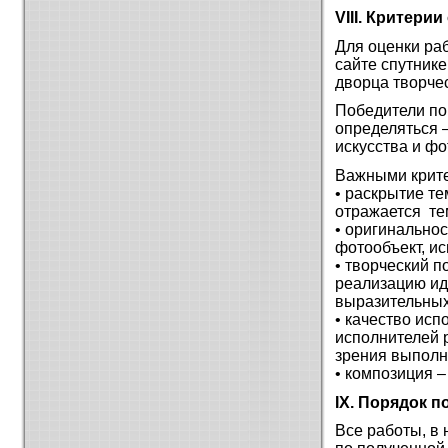
VIII. Критери
Для оценки ра
сайте спутник
дворца творчес
Победители по
определяться 
искусства и ф
Важными крите
• раскрытие те
отражается те
• оригинально
фотообъект, и
• творческий п
реализацию ид
выразительных
• качество ис
исполнителей р
зрения выполн
• композиция 
IX. Порядок п
Все работы, в 