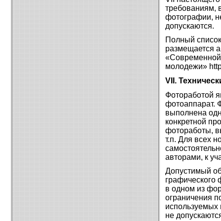
требованиям, 
фотографии, н
допускаются.
Полный список
размещается а
«Современной 
молодежи» http
VII. Техниче
Фотоработой я
фотоаппарат. 
выполнена одн
конкретной пр
фотоработы, в
т.п. Для всех
самостоятельн
авторами, к уч
Допустимый об
графического 
в одном из фор
ограничения п
используемых 
не допускаются