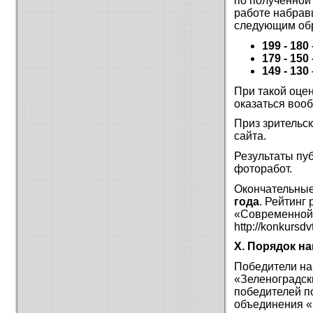
по полученной
работе набрав
следующим об
199 - 180
179 - 150 
149 - 130 
При такой оце
оказаться вооб
Приз зрительс
сайта.
Результаты пу
фоторабот.
Окончательные
года
. Рейтинг
«Современной 
http://konkursd
X. Порядок н
Победители н
«Зеленоградск
победителей по
объединения 