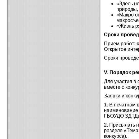
«Здесь н
природы, 
«Макро о
макросъе
«Жизнь р
Сроки провед
Прием работ:
Открытое инте
Сроки проведе
V. Порядок ре
Для участия в 
вместе с конк
Заявки и конк
1. В печатном 
наименование 
ГБОУДО ЗДТДиМ 
2. Присылать н
разделе «Тема
конкурса).