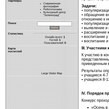
Партнёры
Современная
Задачи:
фотография
Робототехника
• популяризаци
Культурный центр
• обращение в
"Зеленоград"
отношению к н
• популяризац
Поиск
• выявление и
• расширение к
Статистика
• воспитание у
Онлайн всего:
1
Гостей:
1
• воспитание и
Пользователей:
0
III. Участники
Карта
поститлей
К участию в ко
представленны
приведенным 
Результаты оп
Large Visitor Map
• учащиеся 4-7
• учащиеся 8-1
IV. Порядок п
Конкурс прохо
«Осень в