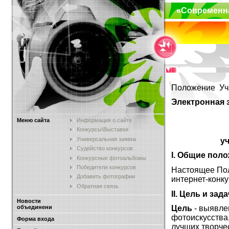
«Современн
Положение
Уч
Электронная з
Меню сайта
Информация о сайте
Конкурсы\Выставки
Универсальная заявка
у
Судейство конкурсов
I. Общие пол
Конкурсные фотоальбомы
Победители конкурсов
Настоящее Пол
Добавить фотографии
интернет-конку
Обратная связь
II. Цель и зад
Новости
объединени
Цель
- выявле
фотоискусства
Форма входа
лучших творчес