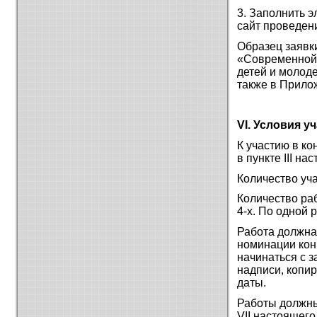
3. Заполнить э
сайт проведен
Образец заявк
«Современной
детей и молоде
также в Прило
VI. Условия у
К участию в ко
в пункте III н
Количество уча
Количество раб
4-х. По одной 
Работа должна
номинации кон
начинаться с з
надписи, копи
даты.
Работы должны
VII настоящег