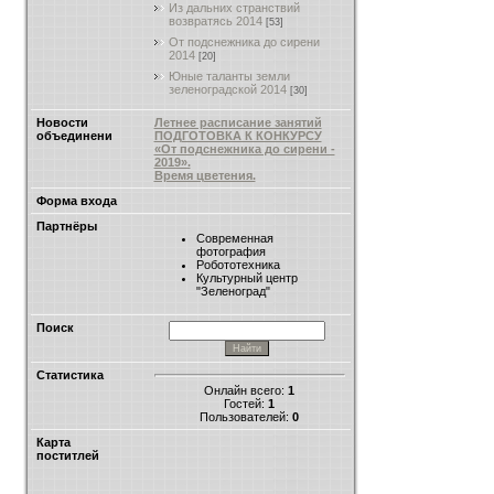
Из дальних странствий
возвратясь 2014
[53]
От подснежника до сирени
2014
[20]
Юные таланты земли
зеленоградской 2014
[30]
Новости
Летнее расписание занятий
объединени
ПОДГОТОВКА К КОНКУРСУ
«От подснежника до сирени -
2019».
Время цветения.
Форма входа
Партнёры
Современная
фотография
Робототехника
Культурный центр
"Зеленоград"
Поиск
Статистика
Онлайн всего:
1
Гостей:
1
Пользователей:
0
Карта
поститлей