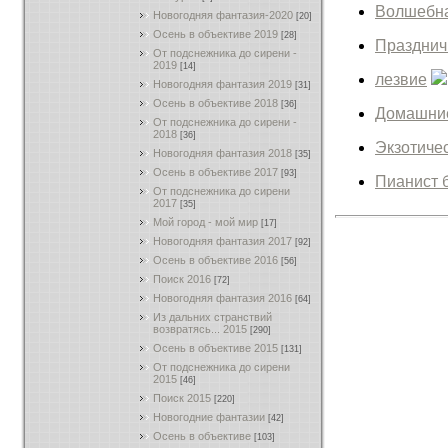
Волшебна
Новогодняя фантазия-2020
[20]
Осень в объективе 2019
[28]
Празднич
От подснежника до сирени -
2019
[14]
лезвие
Новогодняя фантазия 2019
[31]
Осень в объективе 2018
[36]
Домашни
От подснежника до сирени -
2018
[36]
Экзотиче
Новогодняя фантазия 2018
[35]
Осень в объективе 2017
[93]
Пианист 
От подснежника до сирени
2017
[35]
Мой город - мой мир
[17]
Новогодняя фантазия 2017
[92]
Осень в объективе 2016
[56]
Поиск 2016
[72]
Новогодняя фантазия 2016
[64]
Из дальних странствий
возвратясь... 2015
[290]
Осень в объективе 2015
[131]
От подснежника до сирени
2015
[46]
Поиск 2015
[220]
Новогодние фантазии
[42]
Осень в объективе
[103]