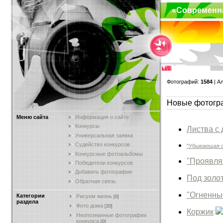
«Современн
Фотографий:
1584
| А
Новые фотогр
Меню сайта
Информация о сайте
Конкурсы
Листва с 
Универсальная заявка
Судейство конкурсов
"Убывающая о
Конкурсные фотоальбомы
"Проявля
Победители конкурсов
Добавить фотографии
Под золо
Обратная связь
"Огненны
Категории
Рисуем жизнь
[0]
раздела
Фото дома
[20]
Коржик
Неопознанные фотографии
конкурса
[0]