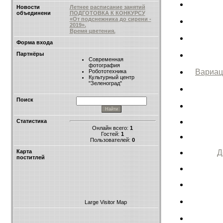
Новости
Летнее расписание занятий
объединени
ПОДГОТОВКА К КОНКУРСУ
«От подснежника до сирени -
2019».
Время цветения.
Форма входа
Партнёры
Современная
фотография
Вариац
Робототехника
Культурный центр
"Зеленоград"
Поиск
Статистика
Онлайн всего:
1
Гостей:
1
Пользователей:
0
Д
Карта
поститлей
Large Visitor Map