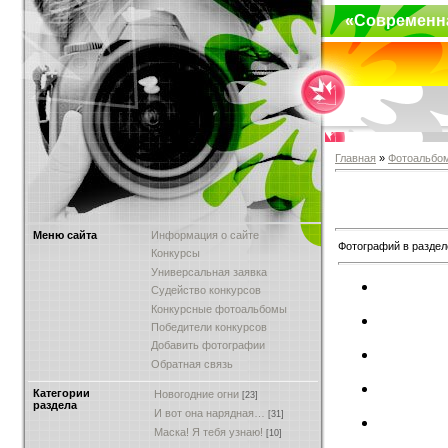
«Современн
Главная
»
Фотоальбо
Меню сайта
Информация о сайте
Фотографий в раздел
Конкурсы
Универсальная заявка
Судейство конкурсов
Конкурсные фотоальбомы
Победители конкурсов
Добавить фотографии
Обратная связь
Категории
Новогодние огни
[23]
раздела
И вот она нарядная…
[31]
Маска! Я тебя узнаю!
[10]