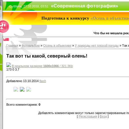
«Современная фотография»
Суббота, 27.10.2018, 03:51
Подготовка к конкурсу
«Осень в объектив
Что бы не мешала рек
Главная
»
Фотоальбом
»
Осень в объективе
»
У природы нет плохой погоды
» Так 
Так вот ты какой, северный олень!
В реальном размере
1600x1066
/ 321.3Kb
173
0
3.7
Добавлено 13.10.2014
flash
Всего комментариев:
0
Добавлять комментарии могут только зарегистрированные п
[
Регистрация
|
Вход
]