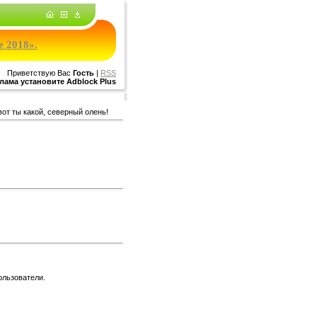
е 2018».
Приветствую Вас
Гость
|
RSS
лама установите Adblock Plus
вот ты какой, северный олень!
ользователи.