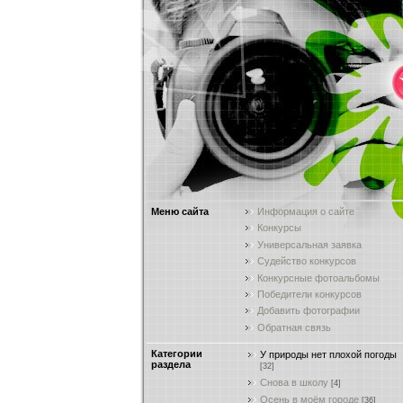
Меню сайта
Информация о сайте
Конкурсы
Универсальная заявка
Судейство конкурсов
Конкурсные фотоальбомы
Победители конкурсов
Добавить фотографии
Обратная связь
Категории
У природы нет плохой погоды
раздела
[32]
Снова в школу
[4]
Осень в моём городе
[36]