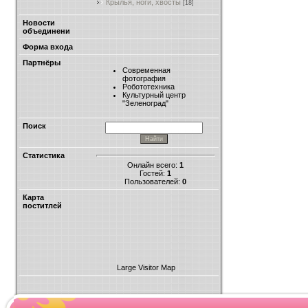
Крылья, ноги, хвосты
[18]
Новости
объединени
Форма входа
Партнёры
Современная
фотография
Робототехника
Культурный центр
"Зеленоград"
Поиск
Статистика
Онлайн всего:
1
Гостей:
1
Пользователей:
0
Карта
поститлей
Large Visitor Map