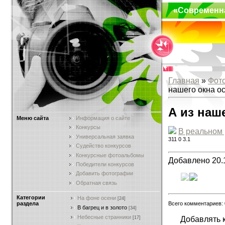
«Современн
Главная
»
Фот
нашего окна о
А из наш
Меню сайта
Информация о сайте
Конкурсы
В реальном
Универсальная заявка
311
0
3.1
Судейство конкурсов
Конкурсные фотоальбомы
Добавлено 20.
Победители конкурсов
Добавить фотографии
Обратная связь
Категории
На фоне осени
[24]
Всего комментариев:
раздела
В багрец и в золото
[34]
Небесные странники
Добавлять 
[17]