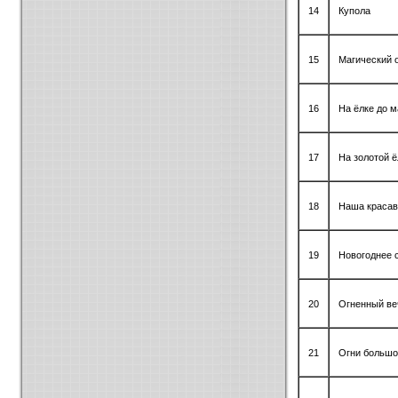
14
Купола
15
Магический 
16
На ёлке до 
17
На золотой ё
18
Наша красав
19
Новогоднее 
20
Огненный ве
21
Огни большо