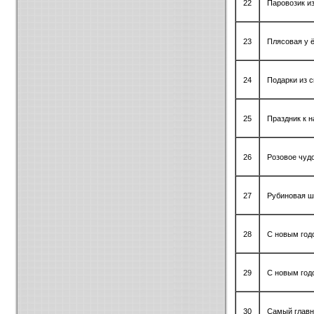
22
Паровозик из
23
Плясовая у 
24
Подарки из с
25
Праздник к 
26
Розовое чуд
27
Рубиновая 
28
С новым год
29
С новым год
30
Самый глав