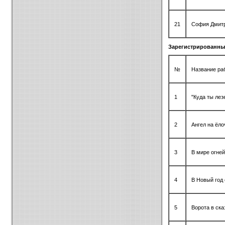
21
София Дмитр
Зарегистрированны
№
Название ра
1
"Куда ты ле
2
Ангел на ёло
3
В мире огней
4
В Новый год
5
Ворота в ска