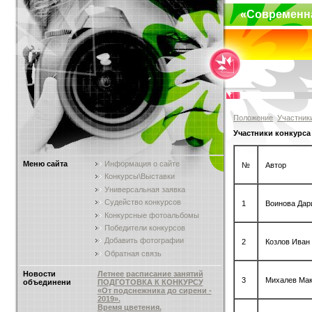
«Современн
Положение
Участник
Участники конкурса
Меню сайта
Информация о сайте
№
Автор
Конкурсы\Выставки
Универсальная заявка
Судейство конкурсов
1
Воинова Дар
Конкурсные фотоальбомы
Победители конкурсов
Добавить фотографии
2
Козлов Иван
Обратная связь
Новости
Летнее расписание занятий
3
Михалев Ма
объединени
ПОДГОТОВКА К КОНКУРСУ
«От подснежника до сирени -
2019».
Время цветения.