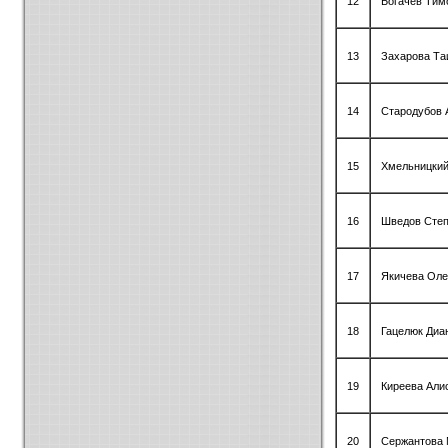
12
Богачёв Тим
13
Захарова Та
14
Стародубов 
15
Хмельницкий
16
Шведов Сте
17
Якичева Оле
18
Гацелюк Диа
19
Киреева Али
20
Сержантова