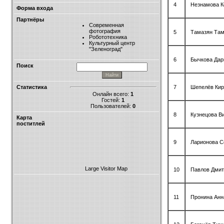
4
Незнамова К
Форма входа
Партнёры
Современная
фотография
5
Тамазян Та
Робототехника
Культурный центр
"Зеленоград"
6
Бычкова Дар
Поиск
7
Шепелёв Кир
Статистика
Онлайн всего:
1
Гостей:
1
Пользователей:
0
8
Кузнецова В
Карта
поститлей
9
Ларионова 
Large Visitor Map
10
Павлов Дмит
11
Пронина Анн