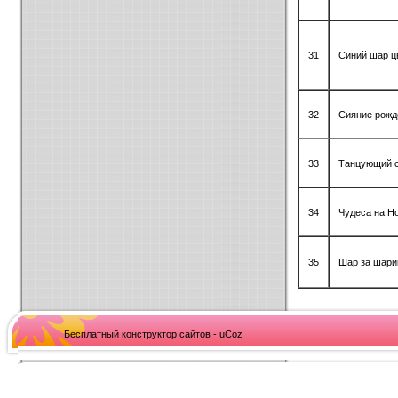
31
Синий шар ц
32
Сияние рожд
33
Танцующий 
34
Чудеса на Н
35
Шар за шари
Бесплатный конструктор сайтов - uCoz