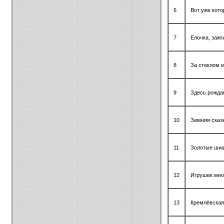
6
Вот уже кото
7
Елочка, зажг
8
За стеклом 
9
Здесь рожда
10
Зимняя сказ
11
Золотые ши
12
Игрушек мно
13
Кремлёвская