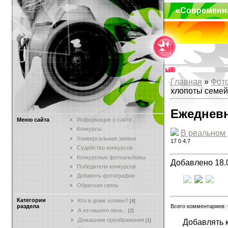
«Современн
Главная
»
Фот
хлопоты семей
Ежеднев
Меню сайта
Информация о сайте
Конкурсы
В реальном
Универсальная заявка
17
0
4.7
Судейство конкурсов
Конкурсные фотоальбомы
Добавлено 18.
Победители конкурсов
Добавить фотографии
Обратная связь
Категории
Кто в доме хозяин?
[4]
Всего комментариев:
раздела
А из нашего окна...
[2]
Домашние преображения
Добавлять 
[1]