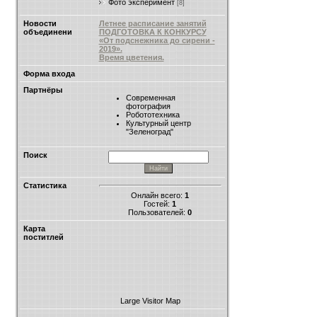
Фото эксперимент
[8]
Новости
Летнее расписание занятий
объединени
ПОДГОТОВКА К КОНКУРСУ
«От подснежника до сирени -
2019».
Время цветения.
Форма входа
Партнёры
Современная
фотография
Робототехника
Культурный центр
"Зеленоград"
Поиск
Статистика
Онлайн всего:
1
Гостей:
1
Пользователей:
0
Карта
поститлей
Large Visitor Map