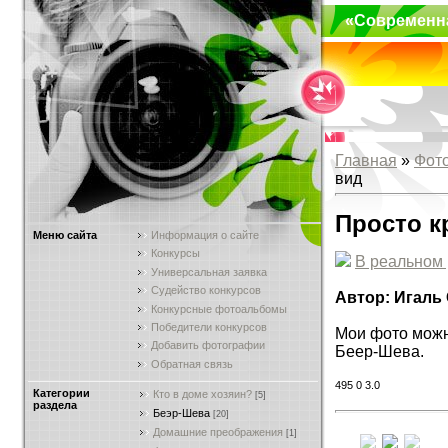
«Современн
Главная
»
Фот
вид
Просто к
Меню сайта
Информация о сайте
Конкурсы
В реальном
Универсальная заявка
Судейство конкурсов
Автор: Игаль
Конкурсные фотоальбомы
Победители конкурсов
Мои фото можно
Добавить фотографии
Беер-Шева.
Обратная связь
495
0
3.0
Категории
Кто в доме хозяин?
[5]
раздела
Беэр-Шева
[20]
Домашние преображения
[1]