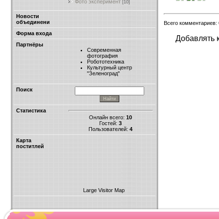
Фото эксперимент
[10]
Новости
объединени
Всего комментариев:
Форма входа
Добавлять 
Партнёры
Современная
фотография
Робототехника
Культурный центр
"Зеленоград"
Поиск
Статистика
Онлайн всего:
10
Гостей:
3
Пользователей:
4
Карта
поститлей
Large Visitor Map