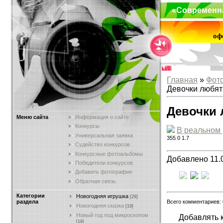
«Современн
оф
Главная
»
Фот
Девочки любят
Девочки 
Меню сайта
Информация о сайте
Конкурсы
В реальном
Универсальная заявка
355
0
1.7
Судейство конкурсов
Конкурсные фотоальбомы
Добавлено 11.
Победители конкурсов
Добавить фотографии
Обратная связь
Категории
Новогодняя игрушка
[29]
Всего комментариев:
раздела
Новогодняя сказка
[19]
Новый год под микроскопом
Добавлять 
[19]