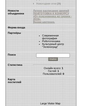
Новогодние огни
[25]
Новости
Летнее расписание занятий
объединени
ПОДГОТОВКА К КОНКУРСУ
«От подснежника до сирени -
2019».
Время цветения.
Форма входа
Партнёры
Современная
фотография
Робототехника
Культурный центр
"Зеленоград"
Поиск
Статистика
Онлайн всего:
1
Гостей:
1
Пользователей:
0
Карта
поститлей
Large Visitor Map