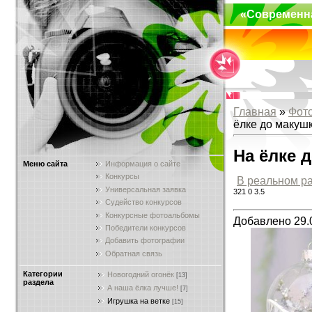
«Современн
Главная
»
Фот
ёлке до макуш
На ёлке 
Меню сайта
Информация о сайте
Конкурсы
В реальном р
Универсальная заявка
321
0
3.5
Судейство конкурсов
Конкурсные фотоальбомы
Добавлено 29.
Победители конкурсов
Добавить фотографии
Обратная связь
Категории
Новогодний огонёк
[13]
раздела
А наша ёлка лучше!
[7]
Игрушка на ветке
[15]