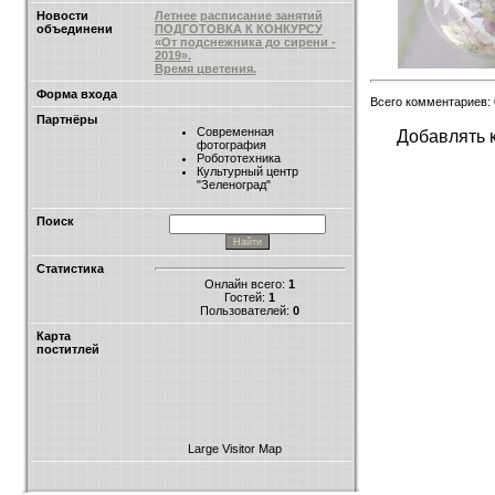
Новости
Летнее расписание занятий
объединени
ПОДГОТОВКА К КОНКУРСУ
«От подснежника до сирени -
2019».
Время цветения.
Форма входа
Всего комментариев:
Партнёры
Современная
Добавлять 
фотография
Робототехника
Культурный центр
"Зеленоград"
Поиск
Статистика
Онлайн всего:
1
Гостей:
1
Пользователей:
0
Карта
поститлей
Large Visitor Map