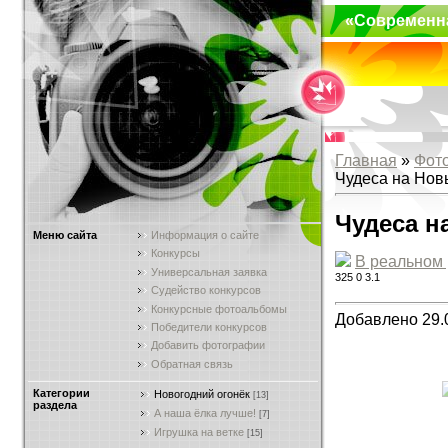
«Современн
Главная
»
Фот
Чудеса на Нов
Чудеса н
Меню сайта
Информация о сайте
Конкурсы
В реальном
Универсальная заявка
325
0
3.1
Судейство конкурсов
Конкурсные фотоальбомы
Добавлено 29.
Победители конкурсов
Добавить фотографии
Обратная связь
Категории
Новогодний огонёк
[13]
раздела
А наша ёлка лучше!
[7]
Игрушка на ветке
[15]