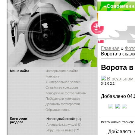
«Современн
Главная
»
Фот
Ворота в сказк
Ворота в
Меню сайта
Информация о сайте
Конкурсы
В реальном
Универсальная заявка
342
0
2.2
Судейство конкурсов
Конкурсные фотоальбомы
Добавлено 04.
Победители конкурсов
Добавить фотографии
Обратная связь
Категории
Новогодний огонёк
[13]
Всего комментариев:
раздела
А наша ёлка лучше!
[7]
Игрушка на ветке
Добавлять 
[15]