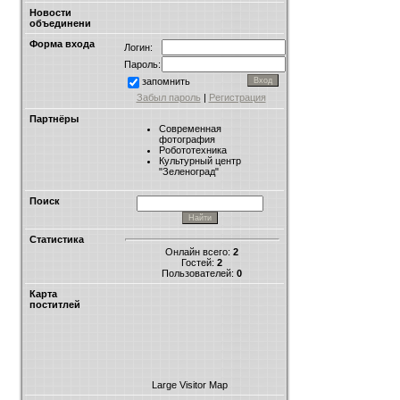
Новости
объединени
Форма входа
Логин:
Пароль:
запомнить
Забыл пароль
|
Регистрация
Партнёры
Современная
фотография
Робототехника
Культурный центр
"Зеленоград"
Поиск
Статистика
Онлайн всего:
2
Гостей:
2
Пользователей:
0
Карта
поститлей
Large Visitor Map