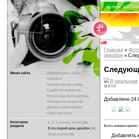
Суббота, 16.02.201
Главная
»
Фот
декабря
» Сле
Следующ
Меню сайта
Информация о сайте
Конкурсы
В реальном
Универсальная заявка
11
0
1.0
Судейство конкурсов
Конкурсные фотоальбомы
Добавлено 24.
Победители конкурсов
Добавить фотографии
Обратная связь
Категории
1, 2, 3, елочка, свети!
[13]
Всего комментариев:
раздела
В последний день декабря
[10]
Люди и маски
Добавлять 
[8]