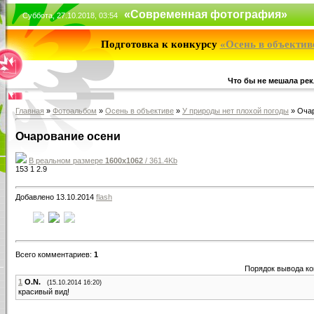
«Современная фотография»
Суббота, 27.10.2018, 03:54
Подготовка к конкурсу
«Осень в объектив
Что бы не мешала рек
Главная
»
Фотоальбом
»
Осень в объективе
»
У природы нет плохой погоды
» Очар
Очарование осени
В реальном размере
1600x1062
/ 361.4Kb
153
1
2.9
Добавлено 13.10.2014
flash
Всего комментариев:
1
Порядок вывода к
1
O.N.
(15.10.2014 16:20)
красивый вид!