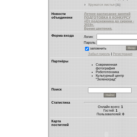
Кружатся листья
[31]
Новости
Летнее расписание занятий
объединени
ПОДГОТОВКА К КОНКУРСУ
«От подснежника до сирени -
2019».
Время цветения.
Форма входа
Логин:
Пароль:
запомнить
Забыл пароль
|
Регистрация
Партнёры
Современная
фотография
Робототехника
Культурный центр
"Зеленоград"
Поиск
Статистика
Онлайн всего:
1
Гостей:
1
Пользователей:
0
Карта
поститлей