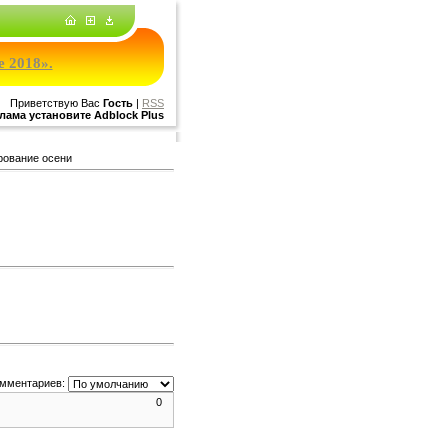
е 2018».
Приветствую Вас
Гость
|
RSS
лама установите Adblock Plus
ование осени
омментариев:
0