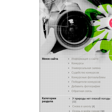
Меню сайта
Информация о сайте
Конкурсы
Универсальная заявка
Судейство конкурсов
Конкурсные фотоальбомы
Победители конкурсов
Добавить фотографии
Обратная связь
Категории
У природы нет плохой погоды
раздела
[32]
Снова в школу
[4]
Осень в моём городе
[36]