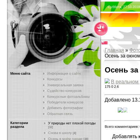
Суббота, 27.10.201
Главная
»
Фот
Осень за окно
Осень за
Меню сайта
Информация о сайте
Конкурсы
В реальном
Универсальная заявка
175
0
2.6
Судейство конкурсов
Конкурсные фотоальбомы
Добавлено 13.
Победители конкурсов
Добавить фотографии
Обратная связь
Категории
У природы нет плохой погоды
Всего комментариев:
раздела
[32]
Снова в школу
[4]
Добавлять 
Осень в моём городе
[36]