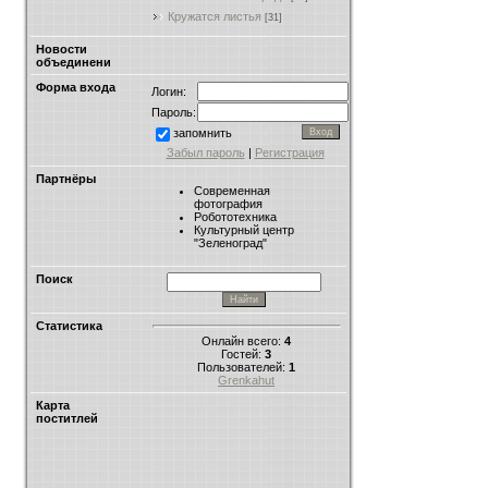
Кружатся листья
[31]
Новости
объединени
Форма входа
Логин:
Пароль:
запомнить
Забыл пароль
|
Регистрация
Партнёры
Современная
фотография
Робототехника
Культурный центр
"Зеленоград"
Поиск
Статистика
Онлайн всего:
4
Гостей:
3
Пользователей:
1
Grenkahut
Карта
поститлей