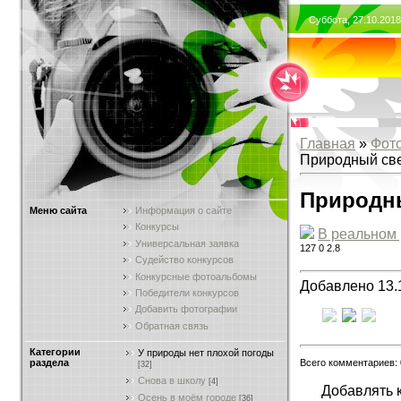
Суббота, 27.10.201
Главная
»
Фот
Природный св
Природн
Меню сайта
Информация о сайте
Конкурсы
В реальном
Универсальная заявка
127
0
2.8
Судейство конкурсов
Конкурсные фотоальбомы
Добавлено 13.
Победители конкурсов
Добавить фотографии
Обратная связь
Категории
У природы нет плохой погоды
Всего комментариев:
раздела
[32]
Снова в школу
[4]
Добавлять 
Осень в моём городе
[36]