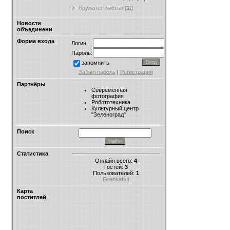
Кружатся листья
[31]
Новости
объединени
Форма входа
Логин:
Пароль:
запомнить
Забыл пароль
|
Регистрация
Партнёры
Современная
фотография
Робототехника
Культурный центр
"Зеленоград"
Поиск
Статистика
Онлайн всего:
4
Гостей:
3
Пользователей:
1
Grenkahut
Карта
поститлей