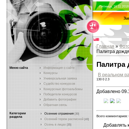
Пятница, 16.11.201
За
Главная
»
Фот
Палитра дожд
Палитра 
Меню сайта
Информация о сайте
Конкурсы
В реальном р
Универсальная заявка
130
0
2.3
Судейство конкурсов
Конкурсные фотоальбомы
Добавлено 09.
Победители конкурсов
Добавить фотографии
Обратная связь
Категории
Осенние отражения
[30]
Всего комментариев:
раздела
Осенний терем расписной
[43]
Добавлять 
Осень в лицах
[35]