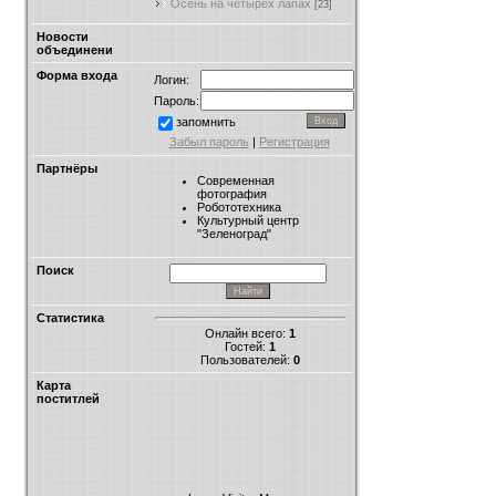
Осень на четырёх лапах
[23]
Новости
объединени
Форма входа
Логин:
Пароль:
запомнить
Забыл пароль
|
Регистрация
Партнёры
Современная
фотография
Робототехника
Культурный центр
"Зеленоград"
Поиск
Статистика
Онлайн всего:
1
Гостей:
1
Пользователей:
0
Карта
поститлей