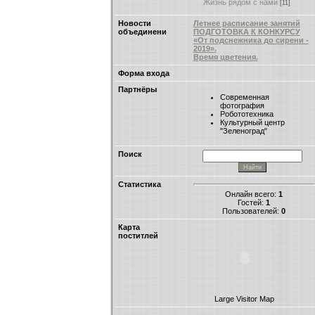
Жизнь рядом с нами
[11]
Новости
Летнее расписание занятий
объединени
ПОДГОТОВКА К КОНКУРСУ
«От подснежника до сирени -
2019».
Время цветения.
Форма входа
Партнёры
Современная
фотография
Робототехника
Культурный центр
"Зеленоград"
Поиск
Статистика
Онлайн всего:
1
Гостей:
1
Пользователей:
0
Карта
поститлей
Large Visitor Map