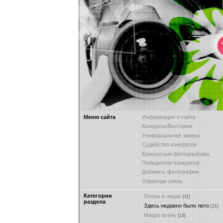
Меню сайта
Информация о сайте
Конкурсы\Выставки
Универсальная заявка
Судейство конкурсов
Конкурсные фотоальбомы
Победители конкурсов
Добавить фотографии
Обратная связь
Категории
Осень в лицах
[11]
раздела
Здесь недавно было лето
[21]
Макро осень
[13]