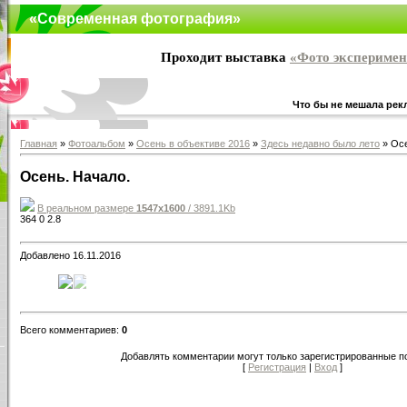
«Современная фотография»
Проходит выставка
«Фото эксперимен
Что бы не мешала рекл
Главная
»
Фотоальбом
»
Осень в объективе 2016
»
Здесь недавно было лето
» Осе
Осень. Начало.
В реальном размере
1547x1600
/ 3891.1Kb
364
0
2.8
Добавлено 16.11.2016
Всего комментариев:
0
Добавлять комментарии могут только зарегистрированные п
[
Регистрация
|
Вход
]