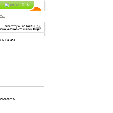
т».
Приветствую Вас
Гость
|
RSS
ама установите uBlock Origin
нь. Начало.
ользователи.