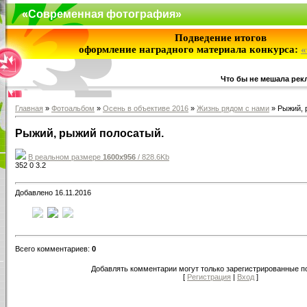
«Современная фотография»
Подведение итогов
оформление наградного материала конкурса:
«
Что бы не мешала рекл
Главная
»
Фотоальбом
»
Осень в объективе 2016
»
Жизнь рядом с нами
» Рыжий, 
Рыжий, рыжий полосатый.
В реальном размере
1600x956
/ 828.6Kb
352
0
3.2
Добавлено 16.11.2016
Всего комментариев:
0
Добавлять комментарии могут только зарегистрированные п
[
Регистрация
|
Вход
]