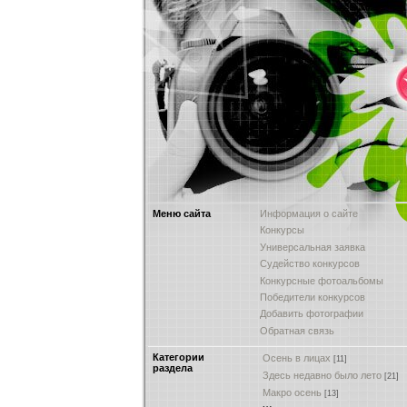
Меню сайта
Информация о сайте
Конкурсы
Универсальная заявка
Судейство конкурсов
Конкурсные фотоальбомы
Победители конкурсов
Добавить фотографии
Обратная связь
Категории
Осень в лицах
[11]
раздела
Здесь недавно было лето
[21]
Макро осень
[13]