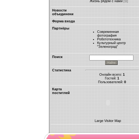
Жизнь рядом с нами
[11]
Новости
объединени
Форма входа
Партнёры
Современная
фотография
Робототехника
Культурный центр
"Зеленоград"
Поиск
Статистика
Онлайн всего:
1
Гостей:
1
Пользователей:
0
Карта
поститлей
Large Visitor Map