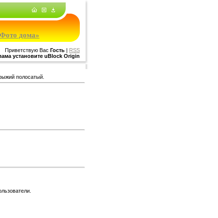
Фото дома»
Приветствую Вас
Гость
|
RSS
ама установите uBlock Origin
рыжий полосатый.
ользователи.