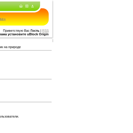
ма»
Приветствую Вас
Гость
|
RSS
ама установите uBlock Origin
ик на природе
ользователи.