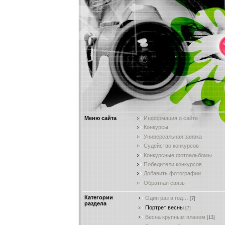
Меню сайта
Информация о сайте
Конкурсы
Универсальная заявка
Судейство конкурсов
Конкурсные фотоальбомы
Победители конкурсов
Добавить фотографии
Обратная связь
Категории
Один раз в год…
[7]
раздела
Портрет весны
[7]
Весна крупным планом
[13]