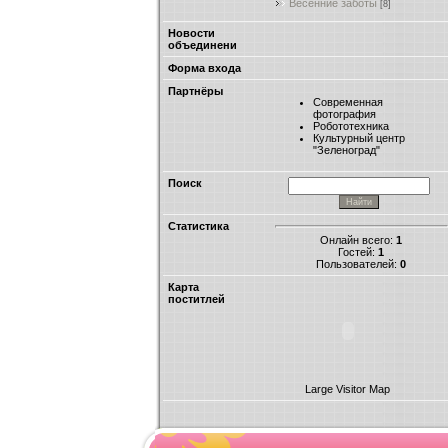
Весенние заботы
[8]
Новости
объединени
Форма входа
Партнёры
Современная
фотография
Робототехника
Культурный центр
"Зеленоград"
Поиск
Статистика
Онлайн всего:
1
Гостей:
1
Пользователей:
0
Карта
поститлей
Large Visitor Map