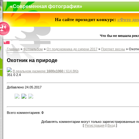
«Современная фотография»
На сайте проходит конкурс:
«Фото до
Что бы не мешала рекл
Главная
»
Фотоальбом
»
От подснежника до сирени 2017
»
Портрет весны
» Охотн
Охотник на природе
В реальном размере
1600x1060
/ 614.8Kb
351
0
2.4
Добавлено 24.05.2017
Всего комментариев:
0
Добавлять комментарии могут только зарегистрированные п
[
Регистрация
|
Вход
]