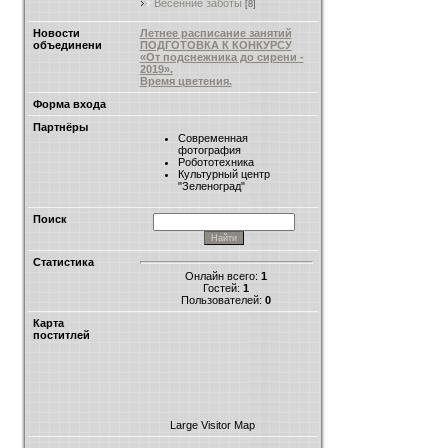
Весенние заботы
[8]
Новости
Летнее расписание занятий
объединени
ПОДГОТОВКА К КОНКУРСУ
«От подснежника до сирени -
2019».
Время цветения.
Форма входа
Партнёры
Современная
фотография
Робототехника
Культурный центр
"Зеленоград"
Поиск
Статистика
Онлайн всего:
1
Гостей:
1
Пользователей:
0
Карта
поститлей
Large Visitor Map