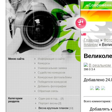
«Современн
Главная
»
Фот
планом
» Вели
Великол
Меню сайта
Информация о сайте
Конкурсы
В реальном
Универсальная заявка
396
0
3.4
Судейство конкурсов
Конкурсные фотоальбомы
Добавлено 24.
Победители конкурсов
Добавить фотографии
Обратная связь
Категории
Один раз в год…
[7]
Всего комментариев:
раздела
Портрет весны
[7]
Весна крупным планом
Добавлять 
[13]