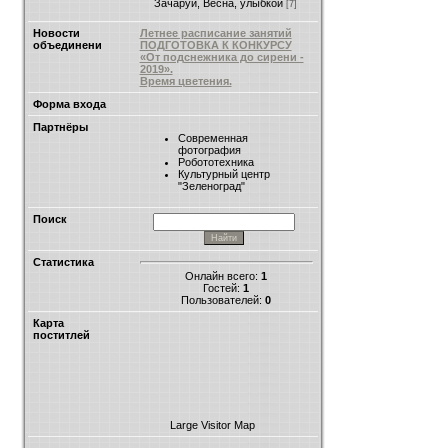
Зачаруй, Весна, улыбкой
[7]
Новости
Летнее расписание занятий
объединени
ПОДГОТОВКА К КОНКУРСУ
«От подснежника до сирени -
2019».
Время цветения.
Форма входа
Партнёры
Современная
фотография
Робототехника
Культурный центр
"Зеленоград"
Поиск
Статистика
Онлайн всего:
1
Гостей:
1
Пользователей:
0
Карта
поститлей
Large Visitor Map