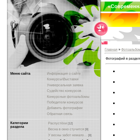
«Современн
Главная
»
Фотоальбо
Фотографий в раздел
Меню сайта
Информация о сайте
Конкурсы\Выставки
Универсальная заявка
Судейство конкурсов
Конкурсные фотоальбомы
Победители конкурсов
Добавить фотографии
Обратная связь
Категории
Распустёхи
[12]
раздела
Весна в окно стучится
[9]
У весны забот немало…
[8]