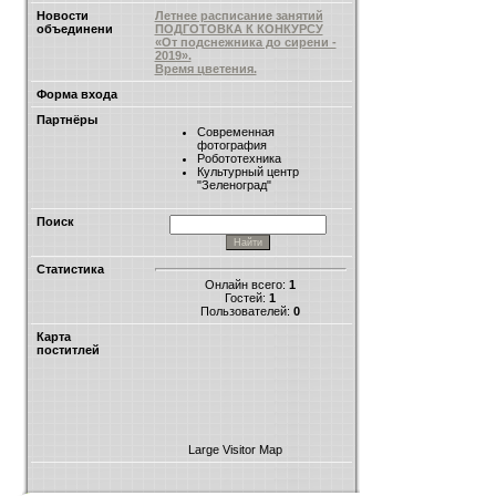
Новости
Летнее расписание занятий
объединени
ПОДГОТОВКА К КОНКУРСУ
«От подснежника до сирени -
2019».
Время цветения.
Форма входа
Партнёры
Современная
фотография
Робототехника
Культурный центр
"Зеленоград"
Поиск
Статистика
Онлайн всего:
1
Гостей:
1
Пользователей:
0
Карта
поститлей
Large Visitor Map