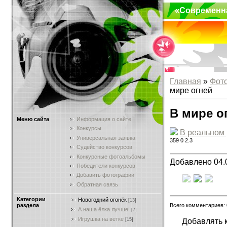
«Современн
Главная
»
Фот
мире огней
В мире о
Меню сайта
Информация о сайте
Конкурсы
В реальном
Универсальная заявка
359
0
2.3
Судейство конкурсов
Конкурсные фотоальбомы
Добавлено 04.
Победители конкурсов
Добавить фотографии
Обратная связь
Категории
Новогодний огонёк
[13]
Всего комментариев:
раздела
А наша ёлка лучше!
[7]
Игрушка на ветке
Добавлять 
[15]