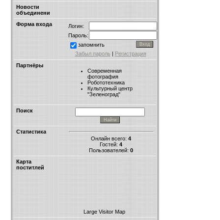
Новости
объединени
Форма входа
Логин:
Пароль:
запомнить
Забыл пароль
|
Регистрация
Партнёры
Современная
фотография
Робототехника
Культурный центр
"Зеленоград"
Поиск
Статистика
Онлайн всего:
4
Гостей:
4
Пользователей:
0
Карта
поститлей
Large Visitor Map