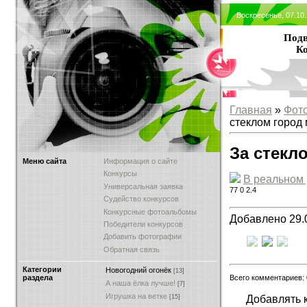
Воскресенье, 07.10
Подв
Ко
Главная
»
Фот
стеклом город
За стекл
Меню сайта
Информация о сайте
Конкурсы
В реальном
Универсальная заявка
77
0
2.4
Судейство конкурсов
Конкурсные фотоальбомы
Добавлено 29.
Победители конкурсов
Добавить фотографии
Обратная связь
Категории
Новогодний огонёк
[13]
Всего комментариев:
раздела
А наша ёлка лучше!
[7]
Игрушка на ветке
Добавлять 
[15]