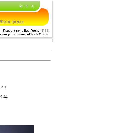
Фото дома»
Приветствую Вас
Гость
|
RSS
ама установите uBlock Origin
3
2.0
64
2.1