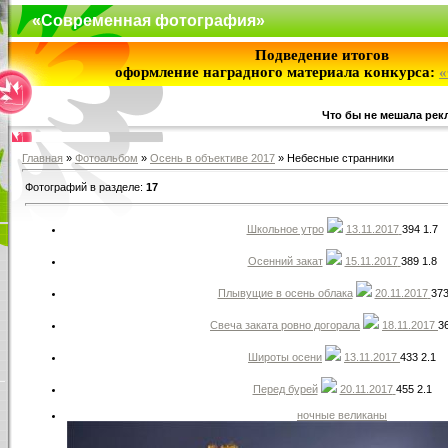
«Современная фотография»
Подведение итогов
оформление наградного материала конкурса:
«
Что бы не мешала рекл
Главная
»
Фотоальбом
»
Осень в объективе 2017
» Небесные странники
Фотографий в разделе:
17
Школьное утро
13.11.2017
394
1.7
Осенний закат
15.11.2017
389
1.8
Плывущие в осень облака
20.11.2017
37
Свеча заката ровно догорала
18.11.2017
3
Широты осени
13.11.2017
433
2.1
Перед бурей
20.11.2017
455
2.1
ночные великаны