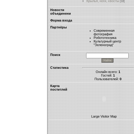
Крылья, ноги, хвосты
[18]
Новости
объединени
Форма входа
Партнёры
Современная
фотография
Робототехника
Культурный центр
"Зеленоград"
Поиск
Статистика
Онлайн всего:
1
Гостей:
1
Пользователей:
0
Карта
поститлей
Large Visitor Map