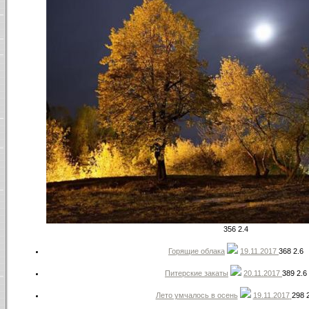
356
2.4
Горящие облака
19.11.2017
368
2.6
Питерские закаты
20.11.2017
389
2.6
Лето умчалось в осень
19.11.2017
298