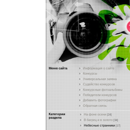
Меню сайта
Информация о сайте
Конкурсы
Универсальная заявка
Судейство конкурсов
Конкурсные фотоальбомы
Победители конкурсов
Добавить фотографии
Обратная связь
Категории
На фоне осени
[24]
раздела
В багрец и в золото
[34]
Небесные странники
[17]