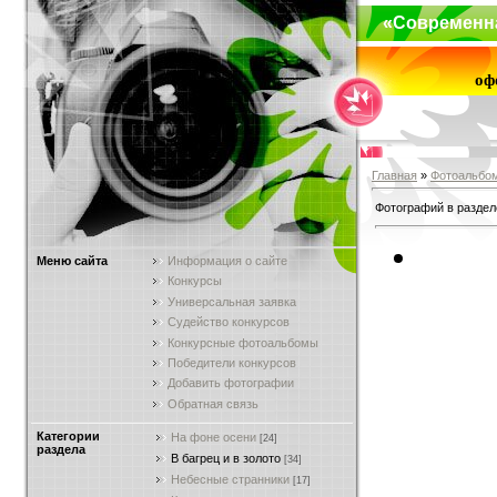
«Современн
оф
Главная
»
Фотоальбо
Фотографий в раздел
Меню сайта
Информация о сайте
Конкурсы
Универсальная заявка
Судейство конкурсов
Конкурсные фотоальбомы
Победители конкурсов
Добавить фотографии
Обратная связь
Категории
На фоне осени
[24]
раздела
В багрец и в золото
[34]
Небесные странники
[17]