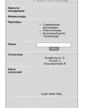
Крылья, ноги, хвосты
[18]
Новости
объединени
Форма входа
Партнёры
Современная
фотография
Робототехника
Культурный центр
"Зеленоград"
Поиск
Статистика
Онлайн всего:
1
Гостей:
1
Пользователей:
0
Карта
поститлей
Large Visitor Map