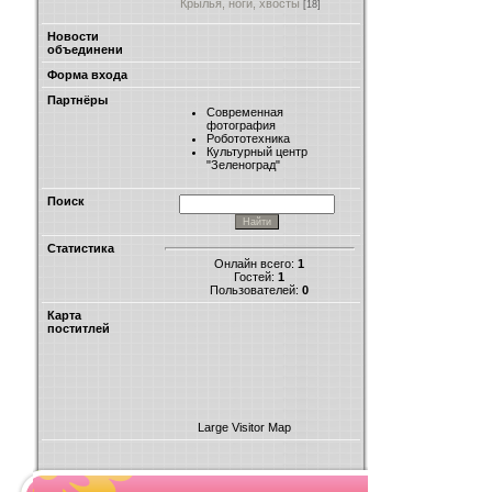
Крылья, ноги, хвосты
[18]
Новости
объединени
Форма входа
Партнёры
Современная
фотография
Робототехника
Культурный центр
"Зеленоград"
Поиск
Статистика
Онлайн всего:
1
Гостей:
1
Пользователей:
0
Карта
поститлей
Large Visitor Map