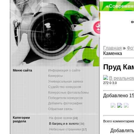
«Современ
о
Главная
»
Фо
Каменка
Пруд Ка
Меню сайта
Информация о сайте
Конкурсы
В реально
Универсальная заявка
272
0
3.0
Судейство конкурсов
Конкурсные фотоальбомы
Добавлено 15
Победители конкурсов
Добавить фотографии
Обратная связь
Категории
На фоне осени
[24]
Всего комментарие
раздела
В багрец и в золото
[34]
Небесные странники
Добавлять
[17]