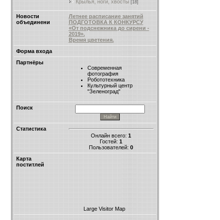
Крылья, ноги, хвосты
[18]
Новости
Летнее расписание занятий
объединени
ПОДГОТОВКА К КОНКУРСУ
«От подснежника до сирени -
2019».
Время цветения.
Форма входа
Партнёры
Современная
фотография
Робототехника
Культурный центр
"Зеленоград"
Поиск
Статистика
Онлайн всего:
1
Гостей:
1
Пользователей:
0
Карта
поститлей
Large Visitor Map