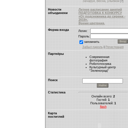
Зачаруй, Весна, улыбкой
[7]
Новости
Летнее расписание занятий
объединени
ПОДГОТОВКА К КОНКУРСУ
«От подснежника до сирени -
2019».
Время цветения.
Форма входа
Логин:
Пароль:
запомнить
Забыл пароль
|
Регистрация
Партнёры
Современная
фотография
Робототехника
Культурный центр
"Зеленоград"
Поиск
Статистика
Онлайн всего:
2
Гостей:
1
Пользователей:
1
flash
Карта
поститлей