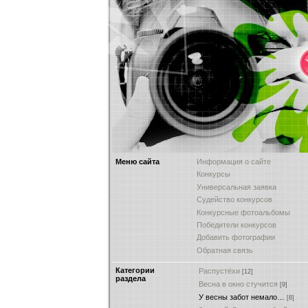
Меню сайта
Информация о сайте
Конкурсы
Универсальная заявка
Судейство конкурсов
Конкурсные фотоальбомы
Победители конкурсов
Добавить фотографии
Обратная связь
Категории
Распустёхи
[12]
раздела
Весна в окно стучится
[9]
У весны забот немало…
[8]