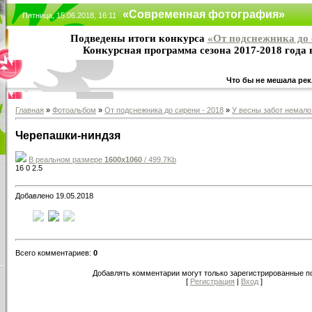
«Современная фотография»
Пятница, 15.06.2018, 16:11
Подведены итоги конкурса
«От подснежника до 
Конкурсная программа сезона 2017-2018 года
Что бы не мешала рек
Главная
»
Фотоальбом
»
От подснежника до сирени - 2018
»
У весны забот немал
Черепашки-ниндзя
В реальном размере
1600x1060
/ 499.7Kb
16
0
2.5
Добавлено 19.05.2018
Всего комментариев:
0
Добавлять комментарии могут только зарегистрированные п
[
Регистрация
|
Вход
]