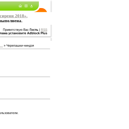
сирени 2018».
 выполнена.
Приветствую Вас
Гость
|
RSS
лама установите Adblock Plus
о…
» Черепашки-ниндзя
ользователи.