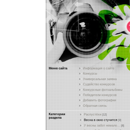
Меню сайта
Информация о сайте
Конкурсы
Универсальная заявка
Судейство конкурсов
Конкурсные фотоальбомы
Победители конкурсов
Добавить фотографии
Обратная связь
Категории
Распустёхи
[12]
раздела
Весна в окно стучится
[9]
У весны забот немало…
[8]