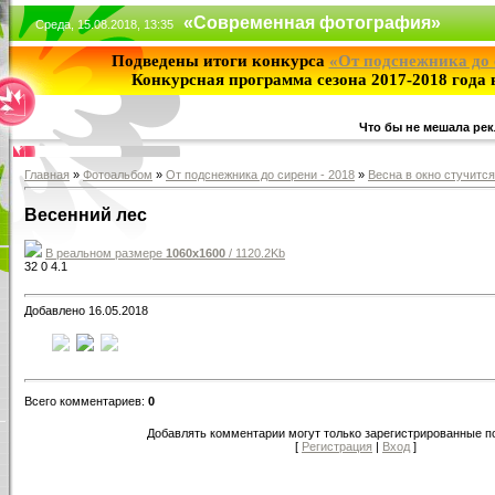
«Современная фотография»
Среда, 15.08.2018, 13:35
Подведены итоги конкурса
«От подснежника до 
Конкурсная программа сезона 2017-2018 года
Что бы не мешала рек
Главная
»
Фотоальбом
»
От подснежника до сирени - 2018
»
Весна в окно стучится
Весенний лес
В реальном размере
1060x1600
/ 1120.2Kb
32
0
4.1
Добавлено 16.05.2018
Всего комментариев:
0
Добавлять комментарии могут только зарегистрированные п
[
Регистрация
|
Вход
]