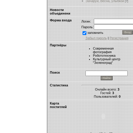
Зачаруй, Весна, улыбкой
[7]
Новости
объединени
Форма входа
Логин:
Пароль:
запомнить
Забыл пароль
|
Регистрация
Партнёры
Современная
фотография
Робототехника
Культурный центр
"Зеленоград"
Поиск
Статистика
Онлайн всего:
3
Гостей:
3
Пользователей:
0
Карта
поститлей