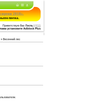
сирени 2018».
 выполнена.
Приветствую Вас
Гость
|
RSS
лама установите Adblock Plus
» Весенний лес
ользователи.