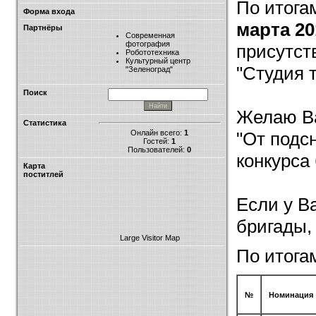
По итога
Форма входа
марта 20
Партнёры
Современная
фотография
присутст
Робототехника
Культурный центр
"Студия 
"Зеленоград"
Поиск
Желаю Ва
Статистика
Онлайн всего:
1
"От подс
Гостей:
1
Пользователей:
0
конкурса
Карта
поститлей
Если у В
бригады,
Large Visitor Map
По итога
№
Номинация