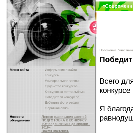
«Современн
Положение
Участник
Победит
Меню сайта
Информация о сайте
Конкурсы
Всего дл
Универсальная заявка
Судейство конкурсов
конкурсе
Конкурсные фотоальбомы
Победители конкурсов
Добавить фотографии
Я благод
Обратная связь
равнодуш
Новости
Летнее расписание занятий
объединени
ПОДГОТОВКА К КОНКУРСУ
«От подснежника до сирени -
2019».
Время цветения.