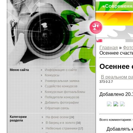
«Современн
Главная
»
Фот
Осеннее счаст
Осеннее 
Меню сайта
Информация о сайте
Конкурсы
В реальном р
Универсальная заявка
373
0
2.7
Судейство конкурсов
Конкурсные фотоальбомы
Добавлено 20.
Победители конкурсов
Добавить фотографии
Обратная связь
Категории
На фоне осени
[24]
Всего комментариев:
раздела
В багрец и в золото
[34]
Добавлять 
Небесные странники
[17]