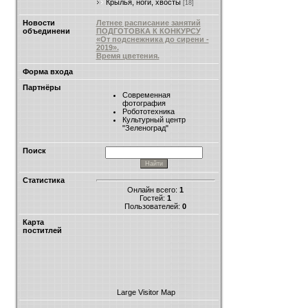
Крылья, ноги, хвосты
[18]
Новости
Летнее расписание занятий
объединени
ПОДГОТОВКА К КОНКУРСУ
«От подснежника до сирени -
2019».
Время цветения.
Форма входа
Партнёры
Современная
фотография
Робототехника
Культурный центр
"Зеленоград"
Поиск
Статистика
Онлайн всего:
1
Гостей:
1
Пользователей:
0
Карта
поститлей
Large Visitor Map