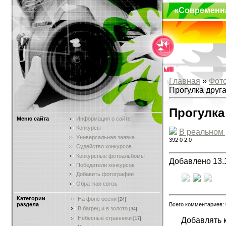
«Современн
Главная
»
Фот
Прогулка друг
Прогулка
Меню сайта
Информация о сайте
Конкурсы
В реальном
Универсальная заявка
392
0
2.0
Судейство конкурсов
Конкурсные фотоальбомы
Добавлено 13.
Победители конкурсов
Добавить фотографии
Обратная связь
Категории
На фоне осени
[24]
Всего комментариев:
раздела
В багрец и в золото
[34]
Небесные странники
Добавлять 
[17]