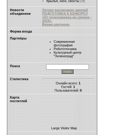
Крылья, ноги, хвосты
[18]
Новости
Летнее расписание занятий
объединени
ПОДГОТОВКА К КОНКУРСУ
«От подснежника до сирени -
2019».
Время цветения.
Форма входа
Партнёры
Современная
фотография
Робототехника
Культурный центр
"Зеленоград"
Поиск
Статистика
Онлайн всего:
1
Гостей:
1
Пользователей:
0
Карта
поститлей
Large Visitor Map