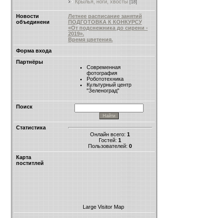
Крылья, ноги, хвосты
[18]
Новости
Летнее расписание занятий
объединени
ПОДГОТОВКА К КОНКУРСУ
«От подснежника до сирени -
2019».
Время цветения.
Форма входа
Партнёры
Современная
фотография
Робототехника
Культурный центр
"Зеленоград"
Поиск
Статистика
Онлайн всего:
1
Гостей:
1
Пользователей:
0
Карта
поститлей
Large Visitor Map