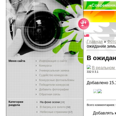
«Современн
Главная
»
Фот
ожидании зим
В ожида
Меню сайта
Информация о сайте
Конкурсы
В реальном
Универсальная заявка
332
0
3.1
Судейство конкурсов
Конкурсные фотоальбомы
Добавлено 15.
Победители конкурсов
Добавить фотографии
Обратная связь
Категории
На фоне осени
[24]
Всего комментариев:
раздела
В багрец и в золото
[34]
Небесные странники
Добавлять 
[17]